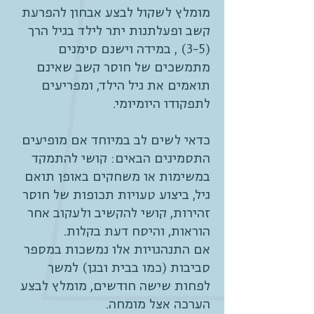
מומלץ לשקול לבצע אבחון להפרעת
קשב ופעלתנות יתר לילד בגיל הרך
(3-5) , במידה וישנם סימנים
מתמשכים של חוסר קשב שאינם
תואמים את גיל הילד, ומפריעים
לתפקודו היומיומי.
כדאי לשים לב במיוחד אם מופיעים
התסמינים הבאים: קושי להתמקד
במשימות או משחקים באופן תואם
גיל, ביצוע טעויות תכופות של חוסר
זהירות, קושי להקשיב ולעקוב אחר
הוראות, והיסח דעת בקלות.
אם התנהגויות אלו נמשכות במספר
סביבות (כמו בבית ובגן) למשך
לפחות שישה חודשים, מומלץ לבצע
הערכה אצל מומחה.