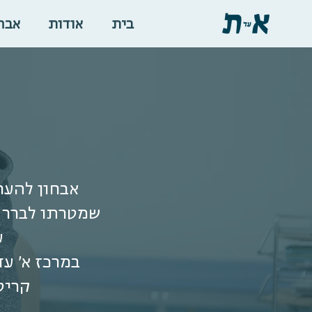
בית
אודות
אבח
שמטרתו לברר ה
ע
במרכז א' עד
קריט